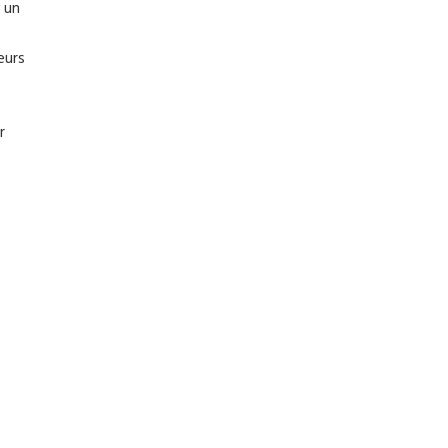
 un
eurs
r