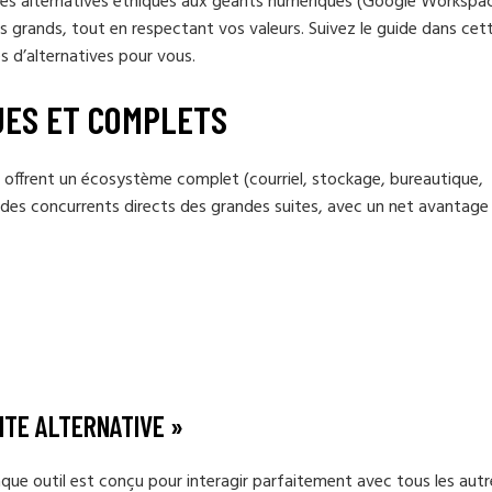
des alternatives éthiques aux géants numériques (Google Workspa
us grands, tout en respectant vos valeurs. Suivez le guide dans cet
es d’alternatives pour vous.
UES ET COMPLETS
i offrent un écosystème complet (courriel, stockage, bureautique,
des concurrents directs des grandes suites, avec un net avantage 
ITE ALTERNATIVE »
e outil est conçu pour interagir parfaitement avec tous les autr