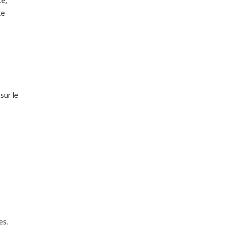
ce,
te
sur le
es.