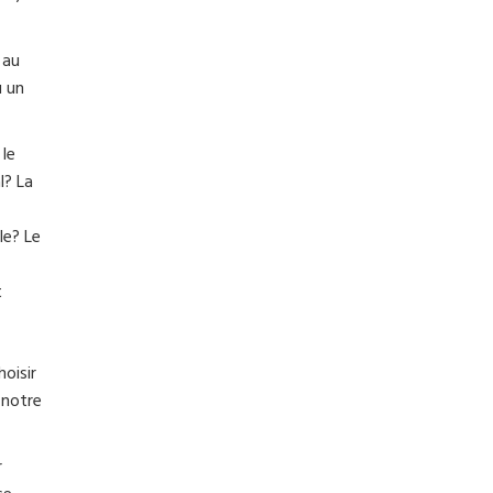
 au
u un
 le
l? La
le? Le
t
oisir
 notre
r