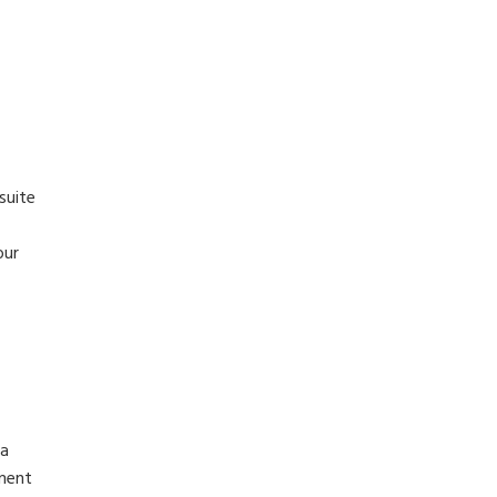
suite
our
la
ement